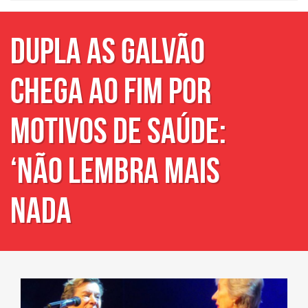
Dupla As Galvão
chega ao fim por
motivos de saúde:
‘Não lembra mais
nada